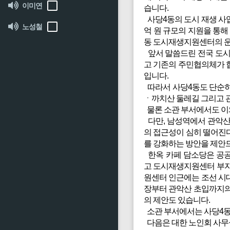
이미연
습니다.
사당4동의 도시 재생 사업도
노성철
억 원 규모의 지원을 통해
동 도시재생지원센터의 운
앞서 말씀드린 전국 도시
고 기존의 주민협의체가 
입니다.
따라서 사당4동도 단순히
ㆍ까치산 둘레길 그리고 
물론 소관 부서에서도 이와
다만, 남성역에서 관악산
의 접근성이 심히 떨어진
를 강화하는 방안을 제안
한옥 카페 담소당은 공공
고 도시재생지원센터 부지
원센터 인근에는 조선 시대
장부터 관악산 초입까지의
의 제안도 있습니다.
소관 부서에서는 사당4동
다음은 대한 노인회 사무