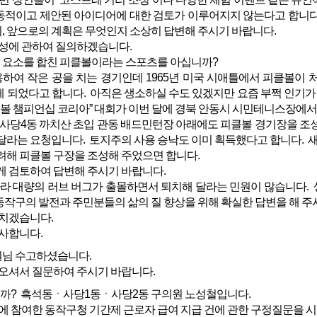
동적이고 제안된 아이디어에 대한 검토가 이루어지지 않는다고 합니다
, 앞으로의 계획은 무엇인지 소상히 답변해 주시기 바랍니다.
성에 관하여 질의하겠습니다.
의 요소를 합친 피클볼이라는 스포츠를 아십니까?
하여 작은 공을 치는 경기인데 1965년 미국 시애틀에서 피클볼이 
게 되었다고 합니다. 아직은 생소하실 수도 있겠지만 요즘 부쩍 인기가
 피클볼 챔피언십 코리아” 대회가 이번 달에 경북 안동시 시민테니스장에
사당4동 까치산 초입 관동 배드민턴장 아래에도 피클볼 경기장을 조성
 달라는 요청입니다. 토지주의 사용 승낙도 이미 획득했다고 합니다. 
려해 피클볼 구장을 조성해 주었으면 합니다.
 검토하여 답변해 주시기 바랍니다.
라 대량의 러브 버그가 출몰하면서 퇴치해 달라는 민원이 많습니다. 
동작구의 발전과 주민분들의 삶의 질 향상을 위해 확실한 답변을 해 
치겠습니다.
사합니다.
님 수고하셨습니다.
오셔서 질문하여 주시기 바랍니다.
? 흑석동ㆍ사당1동ㆍ사당2동 구의원 노성철입니다.
에 참여한 동작구청 기간제 근로자 급여 지급 건에 관한 구정질문을 