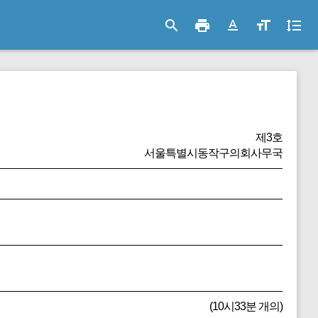
search
print
text_format
format_size
format_line_spacing
제3호
서울특별시동작구의회사무국
(10시33분 개의)