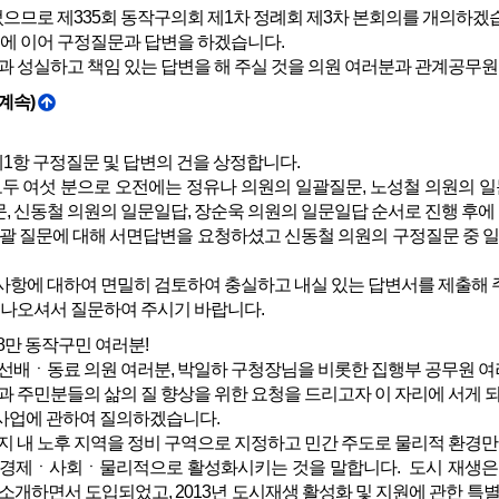
으므로 제335회 동작구의회 제1차 정례회 제3차 본회의를 개의하겠
제에 이어 구정질문과 답변을 하겠습니다.
과 성실하고 책임 있는 답변을 해 주실 것을 의원 여러분과 관계공무
계속)
1항 구정질문 및 답변의 건을 상정합니다.
두 여섯 분으로 오전에는 정유나 의원의 일괄질문, 노성철 의원의 
, 신동철 의원의 일문일답, 장순욱 의원의 일문일답 순서로 진행 후
괄 질문에 대해 서면답변을 요청하셨고 신동철 의원의 구정질문 중 
항에 대하여 면밀히 검토하여 충실하고 내실 있는 답변서를 제출해 
 나오셔서 질문하여 주시기 바랍니다.
8만 동작구민 여러분!
선배ㆍ동료 의원 여러분, 박일하 구청장님을 비롯한 집행부 공무원 여
 주민분들의 삶의 질 향상을 위한 요청을 드리고자 이 자리에 서게 
 사업에 관하여 질의하겠습니다.
지 내 노후 지역을 정비 구역으로 지정하고 민간 주도로 물리적 환경만
 경제ㆍ사회ㆍ물리적으로 활성화시키는 것을 말합니다. 도시 재생은 2
 소개하면서 도입되었고, 2013년 도시재생 활성화 및 지원에 관한 