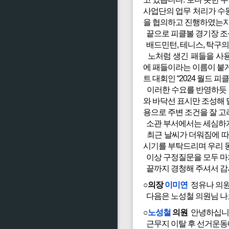
사업단의 업무 처리가 수
을 협의하고 진행하였는지
끝으로 피클볼 경기장 조
배드민턴, 테니스, 탁구
노처럼 생긴 패들을 사용
에 패들이라는 이름이 붙
트 대회인 “2024 월드
이러한 수요를 반영하듯 
와 바닥선 표시만 조성해
용으로 주변 조건을 잘 고
소관 부서에서는 세심하게
최근 날씨가 더워짐에 따
시기를 부탁드리며 우리 
이상 구정질문을 모두 마
끝까지 경청해 주셔서 감
○의장
이미연
정유나 의원
다음은 노성철 의원님 나
○
노성철
의원
안녕하십니까
근무지 이탈 후 선거운동