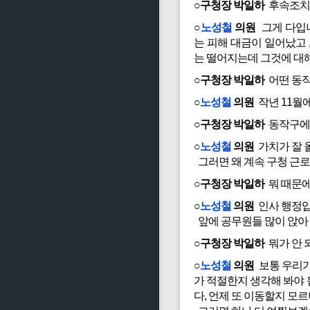
○구청장 박일하
후속조치를
○
노성철
의원
그게 다입니
는 피해 대금이 일어났고
는 떨어지는데 그것에 대
○구청장 박일하
어떤 동작
○
노성철
의원
작년 11월
○구청장 박일하
동작구에 
○
노성철
의원
가치가 잘 
그러면 왜 계속 구청 근
○구청장 박일하
뭐 때문에
○
노성철
의원
인사 행정입
앞에 공무원들 많이 앉아
○구청장 박일하
뭐가 안 
○
노성철
의원
보통 우리가
가 적절한지 생각해 봐야
다, 언제 또 이동할지 모르