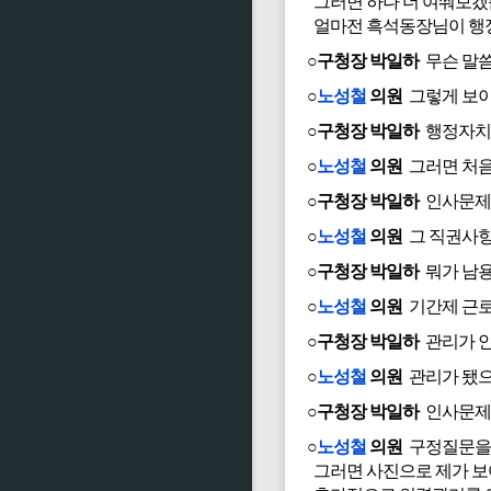
그러면 하나 더 여쭤보겠
얼마전 흑석동장님이 행정
○구청장 박일하
무슨 말씀
○
노성철
의원
그렇게 보이
○구청장 박일하
행정자치과
○
노성철
의원
그러면 처음
○구청장 박일하
인사문제
○
노성철
의원
그 직권사항
○구청장 박일하
뭐가 남
○
노성철
의원
기간제 근로
○구청장 박일하
관리가 안
○
노성철
의원
관리가 됐으
○구청장 박일하
인사문제에
○
노성철
의원
구정질문을 
그러면 사진으로 제가 