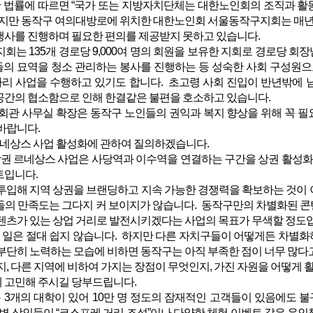
 법률에 따르면 “국가 또는 지방자치단체는 대한노인회의 조직과 활
하지만 동작구 여의대방로에 위치한 대한노인회 서울동작구지회는 매년 업
행사를 진행하며 필요한 편의를 제공받지 못하고 있습니다.
 135개 경로당 9,000여 명의 회원을 보유한 지회로 경로당 회
의 묘역을 청소 관리하는 봉사를 진행하는 등 성숙한 사회 구성원으로
일자리 사업을 수행하고 있기도 합니다. 초고령 사회 진입이 반년밖에 
공간의 협소함으로 인해 한결같은 불편을 호소하고 있습니다.
관 사무실 확장은 동작구 노인들의 권익과 복지 향상을 위해 꼭 필
바랍니다.
 르네상스 사업 활성화에 관하여 질의하겠습니다.
 상권 르네상스 사업은 사당역과 이수역을 연결하는 구간을 상권 활성
트입니다.
을 투입해 지역 상권을 브랜딩하고 지속 가능한 경쟁력을 확보하는 것이
들의 만족도는 그다지 커 보이지가 않습니다. 동작구만의 차별화된 콘
콘텐츠가 있는 상업 거리로 발전시키겠다는 사업의 목표가 무색할 정도
 일은 절대 쉽지 않습니다. 하지만 다른 자치구들이 어떻게든 차별화
부단히 노력하는 모습에 비하면 동작구는 아직 부족한 점이 너무 많다
, 다른 지역에 비하여 가지는 장점이 무엇인지, 가진 자원을 어떻게 
 고민해 주시길 당부드립니다.
 3개의 대학이 있어 10만 명 정도의 잠재적인 고객들이 있음에도 불
주변 상인들이 “코스프레 거리 조성”이나 다양한 체험 이벤트 같은 유