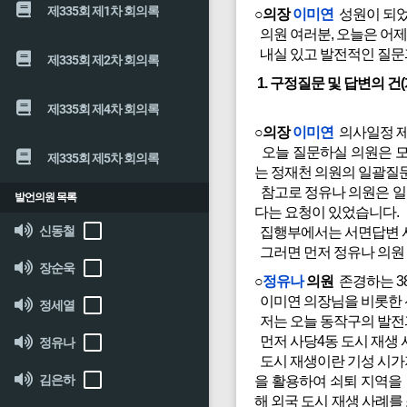
제335회 제1차 회의록
○의장
이미연
성원이 되었
의원 여러분, 오늘은 어
내실 있고 발전적인 질문
제335회 제2차 회의록
1. 구정질문 및 답변의 건(
제335회 제4차 회의록
○의장
이미연
의사일정 제
오늘 질문하실 의원은 모
제335회 제5차 회의록
는 정재천 의원의 일괄질문
참고로 정유나 의원은 일
발언의원 목록
다는 요청이 있었습니다.
신동철
집행부에서는 서면답변 사
그러면 먼저 정유나 의원
장순욱
○
정유나
의원
존경하는 3
이미연 의장님을 비롯한 
정세열
저는 오늘 동작구의 발전과
먼저 사당4동 도시 재생
정유나
도시 재생이란 기성 시가
김은하
을 활용하여 쇠퇴 지역을
해 외국 도시 재생 사례를