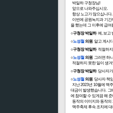
박일하 구청장님!
앞으로 나와주십시오.
항상 노고가 많으십니다.
이번에 공원녹지과 기간제 
을 했는데 그 이후에 급여
○구청장 박일하
예, 보고
○
노성철
의원
알고 계시다
○구청장 박일하
적절하지 
○
노성철
의원
그러면 하나
적절하지 못한 일이 생겨
○구청장 박일하
당사자가 
○
노성철
의원
당사자 책임
지난 2023년 10월에 
대금이 발생했습니다. 그때
에 참여할 수 있게끔 해 
동작의 이미지와 동작의 가치
맥주축제 후속 조치에 대