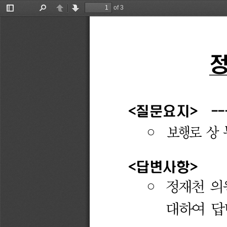
of 3
Toggle
Find
Previous
Next
Sidebar
정
<
질문요지
>  
--
보행로 
상 
◦ 
<
답변사항
>
정재천 
의
◦ 
대하여 
답