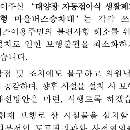
어주신 
‘
태양광 
자동접이식 
생활폐
형 
마을버스승차대
’
는 
각각 
쓰
버스이용주민의 
불편사항 
해소를 
위
설치로 
인한 
보행불편을 
최소화하
습니다
. 
장점 
및 
조치에도 
불구하고 
의원님
 
공감하며
, 
향후 
시설물 
설치 
시 
보
개선방안을 
마련
, 
시행토록 
하겠
현재 
보행로 
상 
시설물을 
설치할
리부서인 
도로관리과와 
사전협의