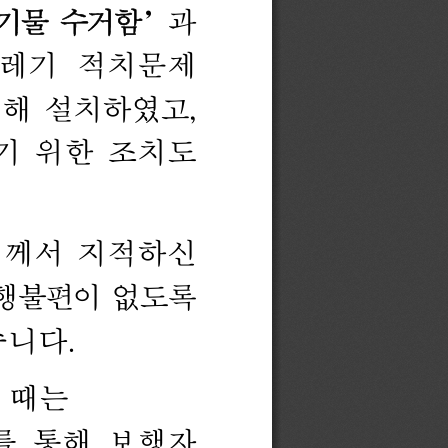
기물 
수거함
’
과
레기 
적치문제 
해 
설치하였고
, 
기 
위한 
조치도 
께서 
지적하신 
행불편이 
없도록
습니다
.
 
때는 
를 
통해 
보행자 