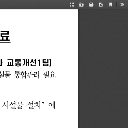
Current
Presentation
Open
Print
Download
Too
View
Mode
료
 
교통개선
1
팀
)
설물 
통합관리 
필요
 
시설물 
설치
’
에 