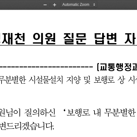
Zoom
Zoom
Out
In
재천 
의원 
질문 
답변 
자
----------------------- 
(
교통행정과
무분별한 
시설물설치 
지양 
및 
보행로 
상 
시
원님이 
질의하신 
‘
보행로 
내 
무분별한
변드리겠습니다
.