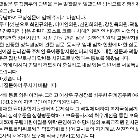
질문 후 집행부의 답변을 듣는 일괄질문·일괄답변 방식으로 진행하겠으며
씀드립니다.
념하여 구정질문에 임해 주시기 바랍니다.
두 다섯 분으로 최민규의원, 이미연의원, 신민희의원, 강한옥의원, 곽
 간주처리 남용 관련과 포스트 코로나 시대의 온라인 비대면 사업의 실
택재건축 정비사업의 각종 민원 관련 질문, 강한옥의원의 교통약자를
통한 신중한 정책결정에 관한 질문, 동작구 임대·임차 현황에 대한 
린이집 관리감독 주체인 육아종합지원센터의 역할에 대한 질문과 곽향
질문은 집행부로부터 답변을 서면으로 받겠다는 통보를 해왔습니다.
항에 대하여 면밀히 검토하여 충실하고 내실 있는 답변서를 서울특별시
드립니다.
하겠습니다.
 질문하여 주시기 바랍니다.
배 동료 의원 여러분, 그리고 이창우 구청장을 비롯한 관계공무원 여
사당1·2동이 지역구인 이미연의원입니다.
 대한 육아종합지원센터의 문제점과 그 역할에 대하여 복지국장님께
 질적수준을 상향평준화하고 보육종사자의 처우개선을 통한 보육안
현재 58개 구립어린이집을 위탁 운영하고 해당시설의 보육교직원 인사
기는 컨트롤타워로써의 역할강화를 넘어 교사들의 자기계발, 선진적인 보
교사의 처우개선 요구에 적극 반영하고 있습니다.