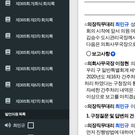
제305회 개회식 회의록
제305회 제2차 회의록
○의장직무대리
최민규
성
회의 시작에 앞서 의원 여
제305회 제3차 회의록
김승수 도시관리국장께서 
다음은 의회사무국장으로부
제305회 제4차 회의록
◯ 보고사항
○의회사무국장 이정현
의
제305회 제5차 회의록
우리 구 일반특별회계 세
2020년도 제16차 간주처
처리 하였다는 구청장의 
제305회 제6차 회의록
자세한 간주처리 내역은 
이상으로 보고를 마치겠
제305회 제7차 회의록
○의장직무대리
최민규
이
발언의원 목록
1. 구정질문 및 답변의 건
최민규
○의장직무대리
최민규
의
먼저 진행방법에 대하여