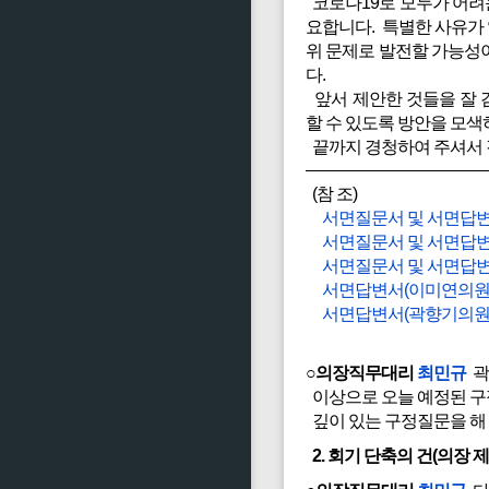
코로나19로 모두가 어려
요합니다. 특별한 사유가
위 문제로 발전할 가능성
다.
앞서 제안한 것들을 잘 
할 수 있도록 방안을 모색
끝까지 경청하여 주셔서
(참 조)
서면질문서 및 서면답변
서면질문서 및 서면답변
서면질문서 및 서면답변
서면답변서(이미연의원
서면답변서(곽향기의원
○의장직무대리
최민규
곽
이상으로 오늘 예정된 구
깊이 있는 구정질문을 해
2. 회기 단축의 건(의장 제