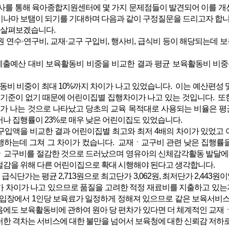
를 통해 육아종합지원센터에 몇 가지 문제점들이 발견되어 이를 개선
이나마 보탬이 되기를 기대하며 다음과 같이 구정질문을 드리고자 합니
 살펴보겠습니다.
연수·연구비, 교재·교구 구입비, 행사비, 급식비 등이 해당되는데 
세출예산 대비 보육활동비 비중을 비교한 결과 평균 보육활동비 비중은 
비 비중이 최대 10%까지 차이가 나고 있었습니다. 이는 예산편성 
한 기준이 없기 때문에 어린이집별 집행차이가 나고 있는 것입니다. 
차이가 나는 것으로 나타났고 당초의 교육 목적대로 사용되는 비율은 평
나 집행률이 23%로 매우 낮은 어린이집도 있었습니다.
구입액을 비교한 결과 어린이집별 최고와 최저 4배의 차이가 있었고 
집행하는데 그쳐 그 차이가 컸습니다. 교재ㆍ교구비 관련 낮은 집행률
ㆍ교구비를 절감한 것으로 드러났으며 영유아의 신체감각활동 발달에
절감을 위해 다른 어린이집으로 확대 시행해야 된다고 생각합니다.
 급식단가는 평균 2,713원으로 최고단가 3,062원, 최저단가 2,4
가 차이가 나고 있으므로 품질을 고려한 적정 재료비를 지출하고 있는
 입장에서 1인당 보육료가 일정하게 정해져 있으므로 같은 보육서비스를
에도 보육활동비에 관하여 원아 당 편차가 있다면 더 체계적인 교재ㆍ교
러한 격차는 서비스에 대한 불만을 넘어서 보육청에 대한 신뢰감 저하로