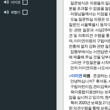
이미연
질문방식은 의원들의 일괄
분을 초과할 수 없음을 말
곽향기
의원님들께서는 이점을 유
오늘 질문하실 의원은 모
질문인 서울특별시 동작구
진 관련 질문과 사당2주
견 및 의회의견 수렴을 
며, 이미연의원의 구립어
전통제 절차 강화 관련 
집행부에서는 서면답변 사
에 제출해 주실 것을 당부
그러면 구정질문을 시작
먼저 이미연의원 나오셔서
○
이미연
의원
존경하는 선
안녕하십니까? 흑석동, 
구립어린이집 관리감독에
육아종합지원센터는 보육의
업을 실시하고 있으며, 
특히 2020년 보육청 2
한 의견수렴을 통해 보육