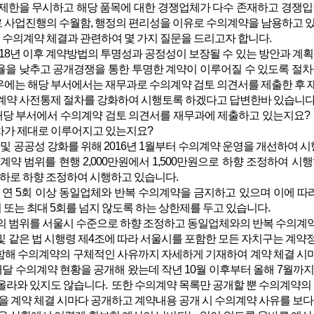
 제한을 무시하고 해당 품목에 대한 경쟁업체가 다수 존재하고 경쟁
 사업진행의 수월함, 행정의 편리성을 이유로 수의계약을 남용하고 있
 수의계약 체결과 관련하여 몇 가지 질문을 드리고자 합니다.
18년 이후 계약방법의 투명성과 공정성이 보장될 수 있는 방안과 계
율을 낮추고 공개경쟁을 통한 투명한 계약이 이루어질 수 있도록 절
우에는 해당 부서에서는 재무과로 수의계약 검토 의견서를 제출한 후
의계약 사전통제 절차를 강화하여 시행토록 하겠다고 답변한바 있습니다
해당 부서에서 수의계약 검토 의견서를 재무과에 제출하고 있는지요?
차가 제대로 이루어지고 있는지요?
및 공공성 강화를 위해 2016년 1월부터 수의계약 운영을 개선하여 
계약 범위를 현행 2,000만원에서 1,500만원으로 하향 조정하여 시행
 이하로 하향 조정하여 시행하고 있습니다.
연 5회 이상 동일업체와 반복 수의계약을 금지하고 있으며 이에 따라서
회 또는 최대 5회를 넘지 않도록 하는 상한제를 두고 있습니다.
 범위를 서울시 수준으로 하향 조정하고 동일업체와의 반복 수의계약
 및 같은 법 시행령 제4조에 따라 서울시를 포함한 모든 자치구는 계
함해 수의계약의 구체적인 사유까지 자세하게 기재하여 계약 체결 시마
달 수의계약 현황을 공개해 왔는데 작년 10월 이후부터 올해 7월까지의 수
올라와 있지도 않습니다. 또한 수의계약 목록만 공개할 뿐 수의계약의
을 계약 체결 시마다 공개하고 계약내용 공개 시 수의계약 사유를 보다