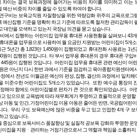
 차이는 결국 보육과정에 들어가는 비용의 차이를 의미하고 이는 
 예산 비중의 차이를 줄일 수 있도록 하여야 합니다.
구비는 보육교직원 자질향상을 위한 역량강화 위주의 교육프로그램 
록 예산집행 기준을 명확히 하고 기준에 따르도록 철저한 관리감독이 
 대안을 모색하고 있는지 국장님 의견을 묻고 싶습니다.
비에서 집행하는 어린이집 업무용 휴대폰 사용현황을 살펴보니 43개소
의 휴대폰을 업무용으로 사용하여 월 요금만 지원받는 어린이집이 5개
5년간 총 1,823만 1,450원이 집행되었고 휴대전화 사용료는 1년간
만 130원이 집행된 것입니다. 타 부서 업무용 휴대폰의 경우 휴대폰 구
 445원이 집행된 것입니다. 어린이집 업무용 휴대폰 관련 예산이 
지원은 아닌지 다시 한번 과에서 기준을 점검하고 육아종합지원센터에서
과정에서 전년도 이월금은 예산의 편성, 집행, 결산의 과정에서 일치해
을 미준수한 어린이집도 5개소가 있었습니다. 또한 예수금 통장의 잔액
 일정해야 함에도 어린이집별로 편차가 큰 것으로 확인되었습니다. 
고 있으므로 교육법에 따라 재무회계가 투명하고 효율적으로 운영할 수
 아동 및 민간, 가정어린이집 이용 아동은 줄어든 반면, 국공립어린이
니다. 우리 구도 보육예산에 많은 비중을 두고 있고 인접한 4개 구 
 하고 있습니다.
중심으로 보육서비스 품질향상 및 실질적 공보육 강화와 투명한 운영
집을 지원ㆍ관리하는 거점기관으로서 그 역할과 책임을 소홀하지 않