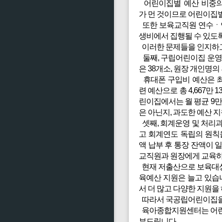
어린이집별 예산 비중의
가 먼 것이므로 어린이집별
또한 보육교직원 연수ㆍ연
생비에서 집행될 수 있도
이러한 문제들을 인지하고
둘째, 구립어린이집 운영
은 38개소, 원장 개인명
휴대폰 구입비 예산은 최근 
련 예산으로 총 4,667
린이집에서는 월 평균 9만
은 아닌지, 과도한 예산 
셋째, 회계운영 및 처리
고 회계연도 독립의 원칙
액 납부 후 통장 잔액이
교직원과 원장에게 교육하
현재 저출산으로 보육대상
육예산 지원은 늘고 있습
서 더 많고 다양한 지원을
따라서 국공립어린이집을 
육아종합지원센터는 어린이
부드립니다.