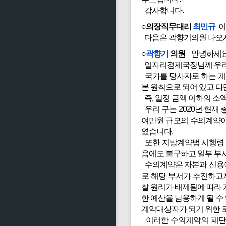
감사합니다.
○의장직무대리
최민규
이
다음은 곽향기의원 나오셔
○
곽향기
의원
안녕하세요?
일자리경제국장님께 우리
국가를 당사자로 하는 계
본 원칙으로 되어 있고 다
즉, 일정 금액 이하의 
우리 구는 2020년 현재 총
여만원 규모의 수의계약이 
였습니다.
또한 지방계약법 시행령 
음에도 불구하고 일부 부
수의계약은 자본과 신용이
로 해당 부서가 추진하고
찰 원리가 배제됨에 따라
한 예산을 남용하게 될 
계약대상자가 되기 위한 
이러한 수의계약의 폐단을