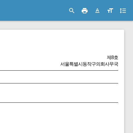
search
print
text_format
format_size
format_line_spacing
제8호
서울특별시동작구의회사무국