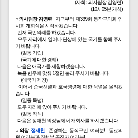
(사회 : 의사팀장 김영련)
(10시05분 개식)
○의사팀장 김영련
지금부터 제339회 동작구의회 임
시회 개회식을 시작하겠습니다.
먼저 국민의례를 하겠습니다.
모두 자리에서 일어나 단상에 있는 국기를 향해 주시
기 바랍니다.
(일동 기립)
(국기에 대한 경례)
다음은 애국가를 제창하겠습니다.
녹음 반주에 맞춰 1절만 불러 주시기 바랍니다.
(애국가 제창)
이어서 순국선열과 호국영령에 대한 묵념을 올리겠
습니다.
(일동 묵념)
모두 자리에 앉아 주시기 바랍니다.
(일동 착석)
다음은 정재천 의장님께서 개회사를 하시겠습니다.
○의장
정재천
존경하는 동작구민 여러분! 동료의
원 여러분과 집행부 공직자 여러분!